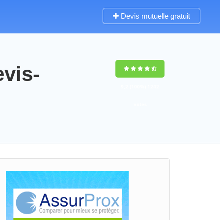
Devis mutuelle gratuit
vis-
9,2
(100%)
1242
votes