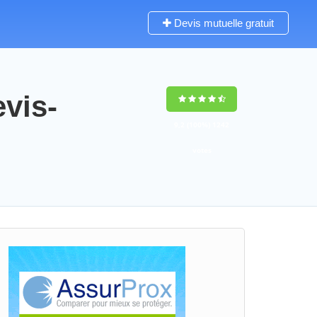
Devis mutuelle gratuit
vis-
9,2
(100%)
1242
votes