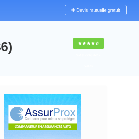
Devis mutuelle gratuit
6)
9,2
(100%)
3242
votes