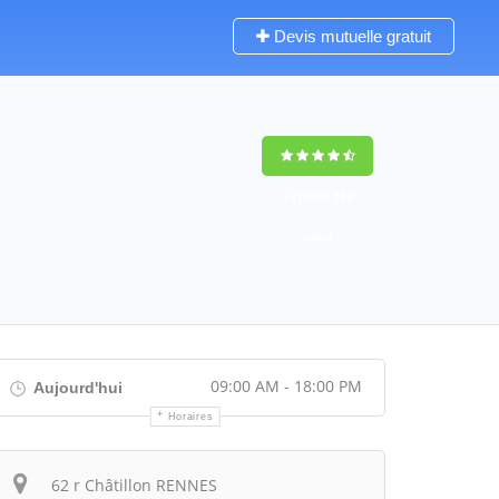
Devis mutuelle gratuit
9
(100%)
223
votes
09:00 AM - 18:00 PM
Aujourd'hui
Horaires
Itinéraire
62 r Châtillon RENNES